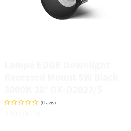
Lampe EDGE Downlight
Recessed Mount 5W Black
3000K 38° GX-D2022/5
(0 avis)
2 904,00
DA